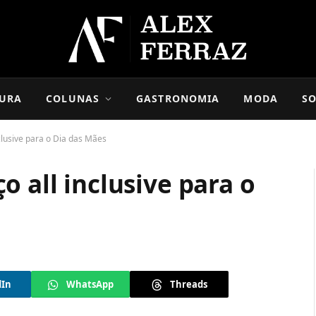
URA
COLUNAS
GASTRONOMIA
MODA
SO
clusive para o Dia das Mães
o all inclusive para o
dIn
WhatsApp
Threads