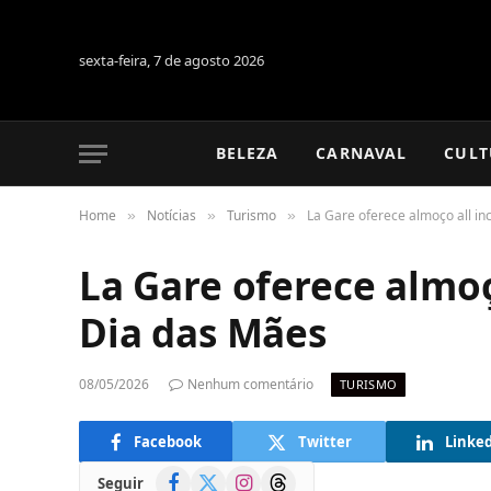
sexta-feira, 7 de agosto 2026
BELEZA
CARNAVAL
CULT
Home
Notícias
Turismo
La Gare oferece almoço all in
»
»
»
La Gare oferece almoç
Dia das Mães
08/05/2026
Nenhum comentário
TURISMO
Facebook
Twitter
Linke
Facebook
X
Instagram
Threads
Seguir