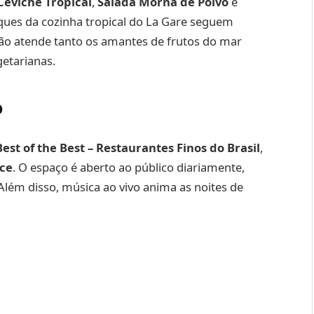
Ceviche Tropical
,
Salada Morna de Polvo
e
aques da cozinha tropical do La Gare seguem
ão atende tanto os amantes de frutos do mar
etarianas.
o
Best of the Best – Restaurantes Finos do Brasil
,
ice
. O espaço é aberto ao público diariamente,
 Além disso, música ao vivo anima as noites de