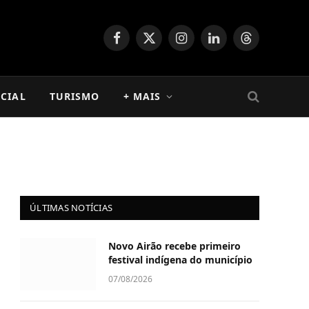
Facebook
X
Instagram
LinkedIn
Threads
(Twitter)
CIAL
TURISMO
+ MAIS
ÚLTIMAS NOTÍCIAS
Novo Airão recebe primeiro
festival indígena do município
07/08/2026