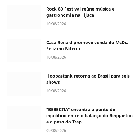
Rock 80 Festival reúne música e
gastronomia na Tijuca
10/08/2026
Casa Ronald promove venda do McDia
Feliz em Niterói
10/08/2026
Hoobastank retorna ao Brasil para seis
shows
10/08/2026
“BEBECITA” encontra o ponto de
equilíbrio entre o balanço do Reggaeton
e o peso do Trap
09/08/2026