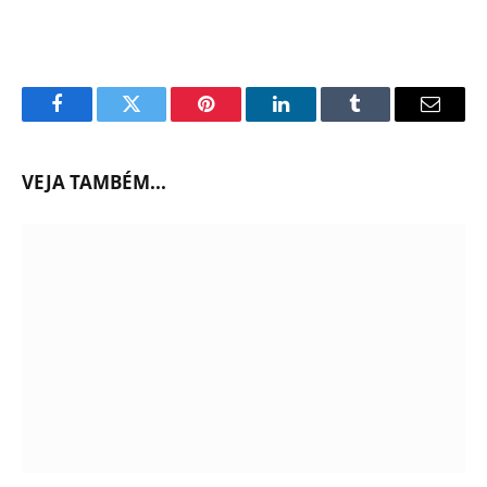
Facebook
Twitter
Pinterest
LinkedIn
Tumblr
Email
VEJA TAMBÉM...