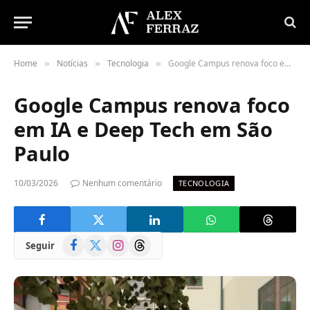
Home
Notícias
Tecnologia
Google Campus renova foco em IA e Deep Tech em São Paulo
»
»
»
Google Campus renova foco
em IA e Deep Tech em São
Paulo
10/03/2026
Nenhum comentário
TECNOLOGIA
Facebook
X
Instagram
Threads
Seguir
(Twitter)