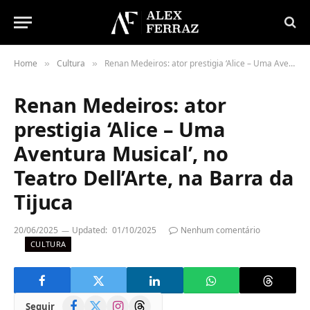
Home
Cultura
Renan Medeiros: ator prestigia ‘Alice – Uma Aventura Musical’, no Teatro Dell’Arte, na Barra da Tijuca
»
»
Renan Medeiros: ator
prestigia ‘Alice – Uma
Aventura Musical’, no
Teatro Dell’Arte, na Barra da
Tijuca
20/06/2025
Updated:
01/10/2025
Nenhum comentário
CULTURA
Facebook
X
Instagram
Threads
Seguir