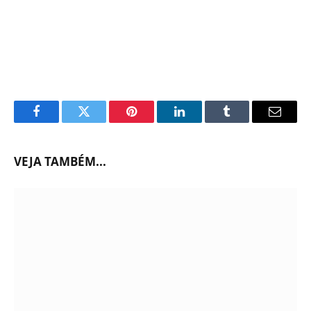
Facebook
Twitter
Pinterest
LinkedIn
Tumblr
Email
VEJA TAMBÉM...