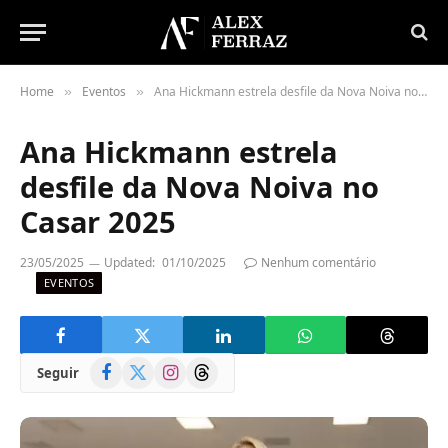
Home
Eventos
Ana Hickmann estrela desfile da Nova Noiva no Casar 2025
»
»
Ana Hickmann estrela
desfile da Nova Noiva no
Casar 2025
23/05/2025
Updated:
01/10/2025
Nenhum comentário
EVENTOS
Facebook
X
Instagram
Threads
Seguir
(Twitter)