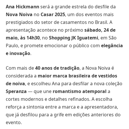
Ana Hickmann
será a grande estrela do desfile da
Nova Noiva
no
Casar 2025
, um dos eventos mais
prestigiados do setor de casamentos no Brasil. A
apresentação acontece no próximo
sábado, 24 de
maio, às 14h30
, no
Shopping JK Iguatemi
, em São
Paulo, e promete emocionar o público com
elegância
e inovação
.
Com mais de
40 anos de tradição
, a Nova Noiva é
considerada a
maior marca brasileira de vestidos
de noiva
, e escolheu Ana para desfilar a nova coleção
Speranza
— que une
romantismo atemporal
a
cortes modernos e detalhes refinados. A escolha
reforça a sintonia entre a marca e a apresentadora,
que já desfilou para a grife em edições anteriores do
evento.