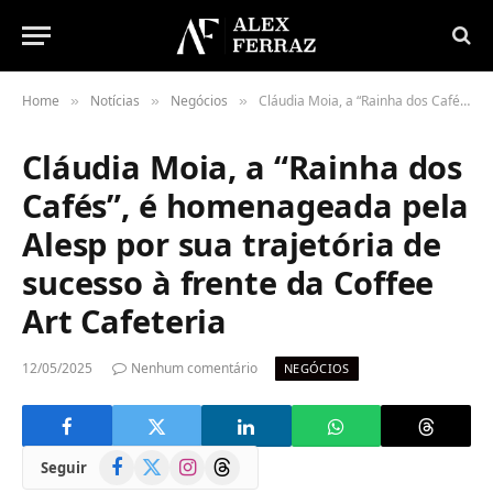
Home
Notícias
Negócios
Cláudia Moia, a “Rainha dos Cafés”, é homenageada pela Alesp por sua trajetória de sucesso à frente da Coffee Art Cafeteria
»
»
»
Cláudia Moia, a “Rainha dos
Cafés”, é homenageada pela
Alesp por sua trajetória de
sucesso à frente da Coffee
Art Cafeteria
12/05/2025
Nenhum comentário
NEGÓCIOS
Facebook
X
Instagram
Threads
Seguir
(Twitter)