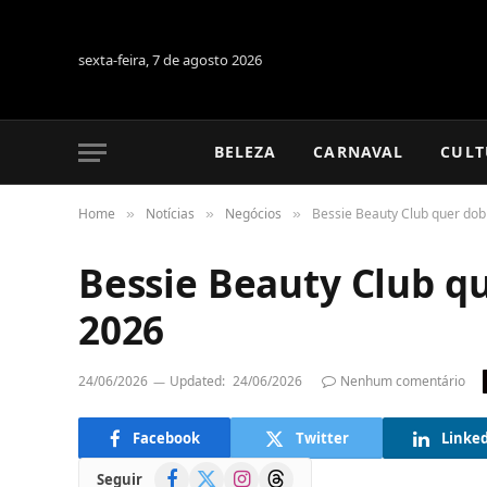
sexta-feira, 7 de agosto 2026
BELEZA
CARNAVAL
CULT
Home
Notícias
Negócios
Bessie Beauty Club quer dob
»
»
»
Bessie Beauty Club q
2026
24/06/2026
Updated:
24/06/2026
Nenhum comentário
Facebook
Twitter
Linke
Facebook
X
Instagram
Threads
Seguir