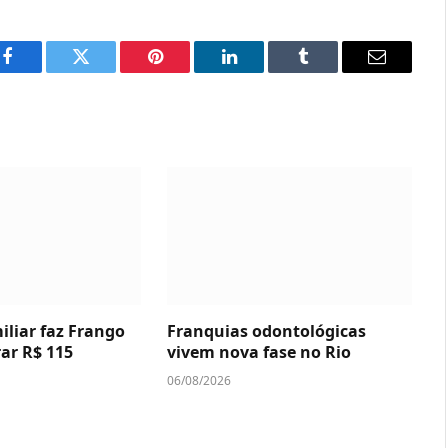
Facebook
Twitter
Pinterest
LinkedIn
Tumblr
Email
iliar faz Frango
Franquias odontológicas
rar R$ 115
vivem nova fase no Rio
06/08/2026