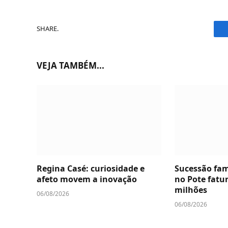
SHARE.
VEJA TAMBÉM...
Regina Casé: curiosidade e
Sucessão fam
afeto movem a inovação
no Pote fatu
milhões
06/08/2026
06/08/2026