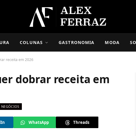
URA
COLUNAS
GASTRONOMIA
MODA
SO
rar receita em 2026
uer dobrar receita em
NEGÓCIOS
dIn
WhatsApp
Threads