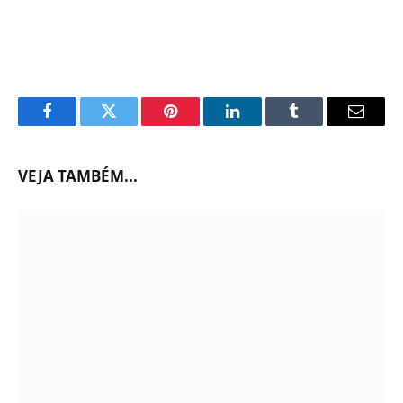
Facebook
Twitter
Pinterest
LinkedIn
Tumblr
Email
VEJA TAMBÉM...