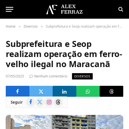
Home
Diversos
Subprefeitura e Seop realizam operação em ferro-velho ilegal no Maracanã
»
»
Subprefeitura e Seop
realizam operação em ferro-
velho ilegal no Maracanã
07/05/2025
Nenhum comentário
DIVERSOS
Facebook
X
Instagram
Threads
Seguir
(Twitter)