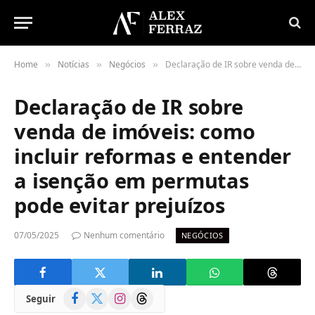
Home
Notícias
Negócios
Declaração de IR sobre venda de imóveis: como incluir reformas e entender a isenção em permutas pode evitar prejuízos
»
»
»
Declaração de IR sobre
venda de imóveis: como
incluir reformas e entender
a isenção em permutas
pode evitar prejuízos
07/05/2025
Nenhum comentário
NEGÓCIOS
Facebook
X
Instagram
Threads
Seguir
(Twitter)