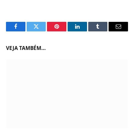
Facebook
Twitter
Pinterest
LinkedIn
Tumblr
Email
VEJA TAMBÉM...