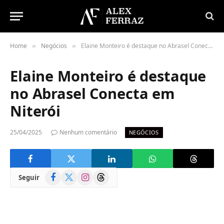
Home
Negócios
Elaine Monteiro é destaque no Abrasel Conecta em Niterói
»
»
Elaine Monteiro é destaque
no Abrasel Conecta em
Niterói
25/04/2025
Nenhum comentário
NEGÓCIOS
Facebook
X
Instagram
Threads
Seguir
(Twitter)