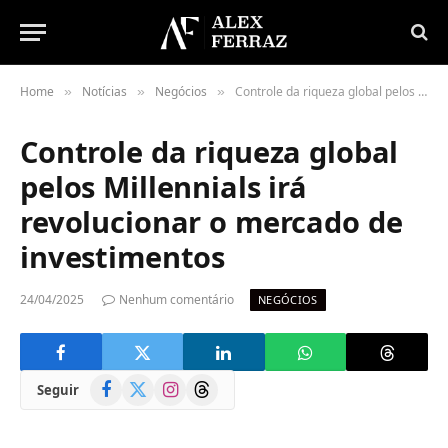
Home
Notícias
Negócios
Controle da riqueza global pelos Millennials irá revolucionar o mercado de investimentos
»
»
»
Controle da riqueza global
pelos Millennials irá
revolucionar o mercado de
investimentos
24/04/2025
Nenhum comentário
NEGÓCIOS
Facebook
X
Instagram
Threads
Seguir
(Twitter)