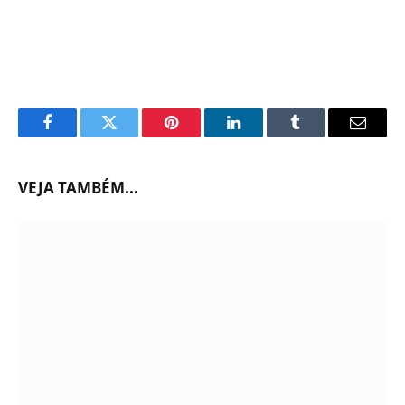
Facebook
Twitter
Pinterest
LinkedIn
Tumblr
Email
VEJA TAMBÉM...