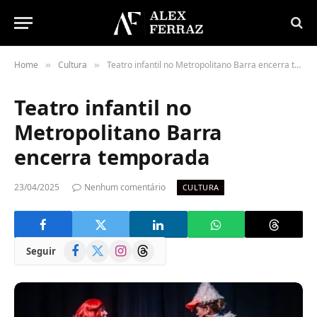
Home
Cultura
Teatro infantil no Metropolitano Barra encerra temporada
»
»
Teatro infantil no
Metropolitano Barra
encerra temporada
23/04/2025
Nenhum comentário
CULTURA
Facebook
X
Instagram
Threads
Seguir
(Twitter)