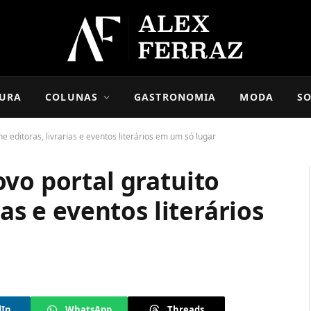
URA
COLUNAS
GASTRONOMIA
MODA
SO
e editoras, livrarias e eventos literários em um só lugar
vo portal gratuito
ias e eventos literários
dIn
WhatsApp
Threads