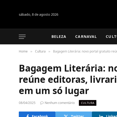
sábado, 8 de agosto 2026
BELEZA
CARNAVAL
CULT
Home
Cultura
Bagagem Literária: novo portal gratuito reún
»
»
Bagagem Literária: no
reúne editoras, livrar
em um só lugar
08/04/2025
Nenhum comentário
CULTURA
Facebook
Twitter
Linke