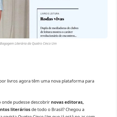
Bagagem Literária da Quatro Cinco Um
s por livros agora têm uma nova plataforma para
o onde pudesse descobrir
novas editoras,
ntos literários
de todo o Brasil? Chegou a
da revista
Quatro Cinco Um
que já está no ar com