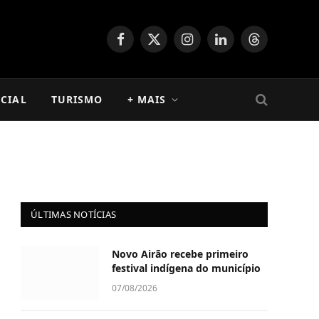
Facebook
X
Instagram
LinkedIn
Threads
(Twitter)
CIAL
TURISMO
+ MAIS
ÚLTIMAS NOTÍCIAS
Novo Airão recebe primeiro
festival indígena do município
07/08/2026