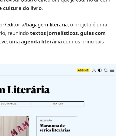
e cultura do livro
.
r/editoria/bagagem-literaria
, o projeto é uma
rio, reunindo
textos jornalísticos
,
guias com
eve, uma
agenda literária
com os principais