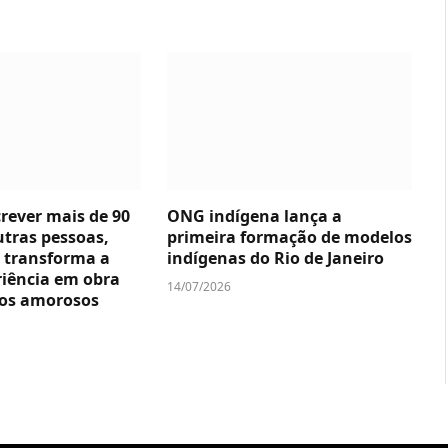
crever mais de 90
ONG indígena lança a
utras pessoas,
primeira formação de modelos
 transforma a
indígenas do Rio de Janeiro
riência em obra
14/07/2026
nos amorosos