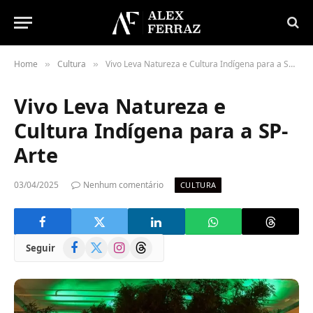
Home
Cultura
Vivo Leva Natureza e Cultura Indígena para a SP-Arte
»
»
Vivo Leva Natureza e
Cultura Indígena para a SP-
Arte
03/04/2025
Nenhum comentário
CULTURA
Facebook
X
Instagram
Threads
Seguir
(Twitter)