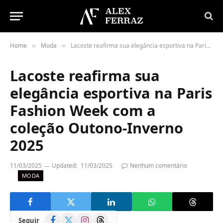
Home
Moda
Lacoste reafirma sua elegância esportiva na Paris Fashion Week com a coleção Outono-Inverno 2025
»
»
Lacoste reafirma sua
elegância esportiva na Paris
Fashion Week com a
coleção Outono-Inverno
2025
11/03/2025
Updated:
11/03/2025
Nenhum comentário
MODA
Facebook
X
Instagram
Threads
Seguir