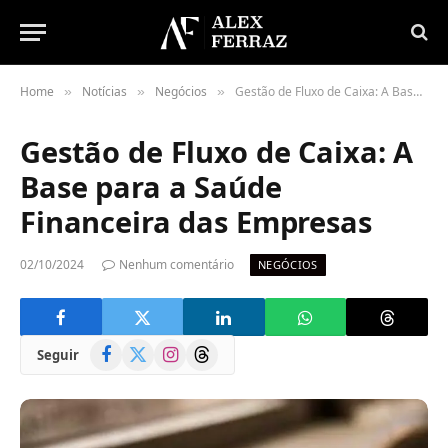
Home
Notícias
Negócios
Gestão de Fluxo de Caixa: A Base para a Saúde Financeira das Empresas
»
»
»
Gestão de Fluxo de Caixa: A
Base para a Saúde
Financeira das Empresas
02/10/2024
Nenhum comentário
NEGÓCIOS
Facebook
X
Instagram
Threads
Seguir
(Twitter)