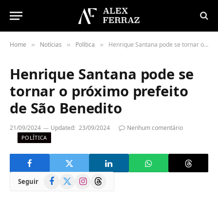
Home
Notícias
Política
Henrique Santana pode se tornar o próximo prefeito de São Benedito
»
»
»
Henrique Santana pode se
tornar o próximo prefeito
de São Benedito
21/09/2024
Updated:
23/09/2024
Nenhum comentário
POLÍTICA
Facebook
X
Instagram
Threads
Seguir
(Twitter)