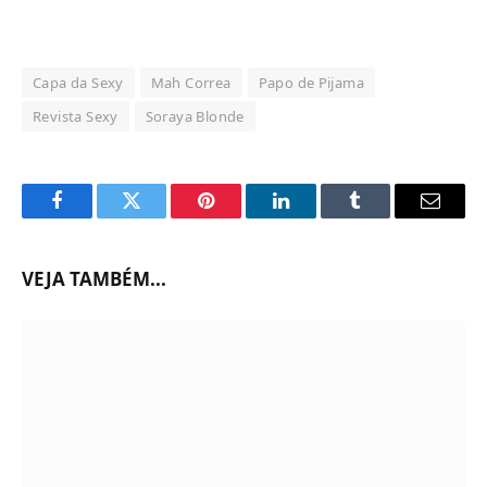
Capa da Sexy
Mah Correa
Papo de Pijama
Revista Sexy
Soraya Blonde
Facebook
Twitter
Pinterest
LinkedIn
Tumblr
Email
VEJA TAMBÉM...