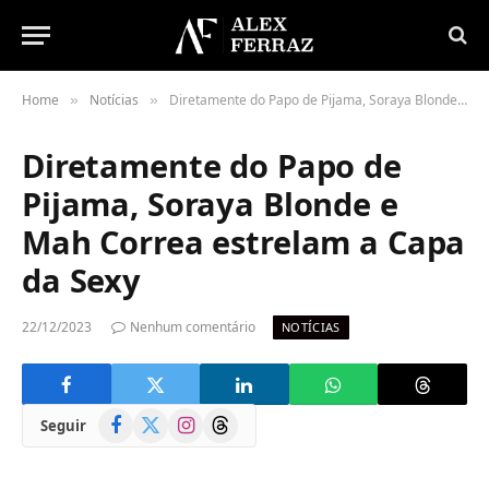
Home
Notícias
Diretamente do Papo de Pijama, Soraya Blonde e Mah Correa estrelam a Capa da Sexy
»
»
Diretamente do Papo de
Pijama, Soraya Blonde e
Mah Correa estrelam a Capa
da Sexy
22/12/2023
Nenhum comentário
NOTÍCIAS
Facebook
X
Instagram
Threads
Seguir
(Twitter)