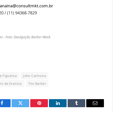
anaina@consultmkt.com.br
0 / (11) 94368-7829
ni – Foto: Divulgação Barber Week
se Figueroa
John Carmona
ro de Eventos
Tito Barber
Facebook
Twitter
Pinterest
LinkedIn
Tumblr
Email