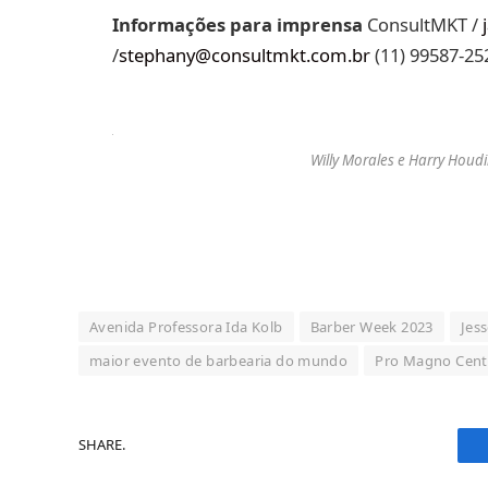
Informações para imprensa
ConsultMKT /
j
/
stephany@consultmkt.com.br
(11) 99587-252
Willy Morales e Harry Houdi
Avenida Professora Ida Kolb
Barber Week 2023
Jes
maior evento de barbearia do mundo
Pro Magno Cent
SHARE.