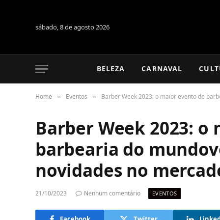
sábado, 8 de agosto 2026
BELEZA
CARNAVAL
CULT
Home
Eventos
Barber Week 2023: o maior evento de barb
»
»
Barber Week 2023: o 
barbearia do mundovo
novidades no mercad
21/10/2023
Nenhum comentário
EVENTOS
Facebook
Twitter
Linke