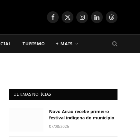
Facebook
X
Instagram
LinkedIn
Threads
(Twitter)
CIAL
TURISMO
+ MAIS
ÚLTIMAS NOTÍCIAS
Novo Airão recebe primeiro
festival indígena do município
07/08/2026