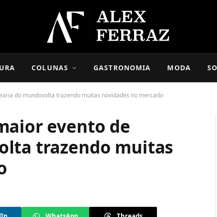
URA
COLUNAS
GASTRONOMIA
MODA
SO
earia do mundovolta trazendo muitas novidades no mercado
maior evento de
lta trazendo muitas
o
dIn
WhatsApp
Threads