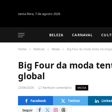
sexta-feira, 7 de agosto 2026
BELEZA
CARNAVAL
CULT
Home
Notícias
Moda
Big Four da moda tenta reconqui
»
»
»
Big Four da moda ten
global
23/06/2026
Nenhum comentário
MODA
Facebook
Twitter
Linke
Facebook
X
Instagram
Threads
Seguir