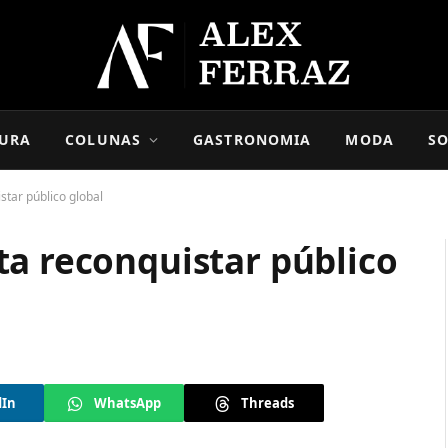
URA
COLUNAS
GASTRONOMIA
MODA
SO
star público global
ta reconquistar público
dIn
WhatsApp
Threads