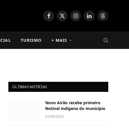
Facebook
X
Instagram
LinkedIn
Threads
(Twitter)
CIAL
TURISMO
+ MAIS
ÚLTIMAS NOTÍCIAS
Novo Airão recebe primeiro
festival indígena do município
07/08/2026