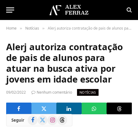
Home
Notícias
Alerj autoriza contratação de pais de alunos para atuar na busca ativa por jovens em idade escolar
»
»
Alerj autoriza contratação
de pais de alunos para
atuar na busca ativa por
jovens em idade escolar
09/02/2022
Nenhum comentário
NOTÍCIAS
Facebook
X
Instagram
Threads
Seguir
(Twitter)