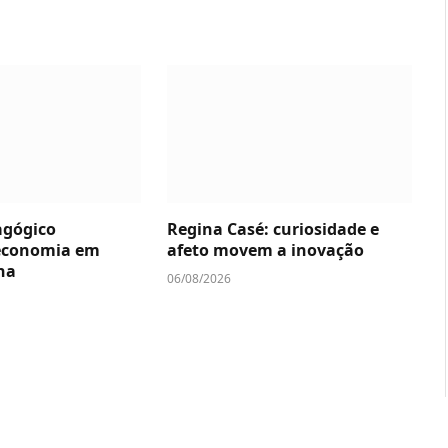
agógico
Regina Casé: curiosidade e
economia em
afeto movem a inovação
na
06/08/2026