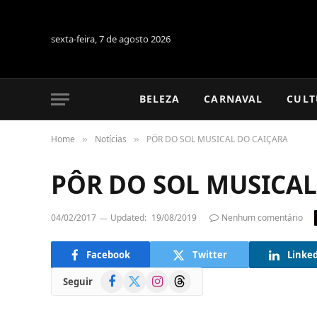
sexta-feira, 7 de agosto 2026
BELEZA
CARNAVAL
CULT
Home
Notícias
PÔR DO SOL MUSICAL DO CAIÇARA
»
»
PÔR DO SOL MUSICAL
04/02/2017
Updated:
19/08/2019
Nenhum comentário
Facebook
Twitter
Linke
Facebook
X
Instagram
Threads
Seguir
(Twitter)