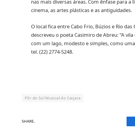
nas mais diversas áreas. Com ênfase para a lit
cinema, as artes plásticas e as antiguidades.
O local fica entre Cabo Frio, Búzios e Rio da
descreveu o poeta Casimiro de Abreu: “A vil
com um lago, modesto e simples, como uma f
tel. (22) 2774-5248.
Pôr do Sol Musical do Caiçara
SHARE.