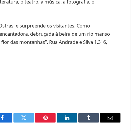
eratura, o teatro, a música, a fotografia, o
s Ostras, e surpreende os visitantes. Como
a encantadora, debruçada à beira de um rio manso
lor das montanhas”. Rua Andrade e Silva 1.316,
Facebook
Twitter
Pinterest
LinkedIn
Tumblr
Email