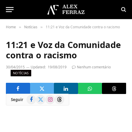
Home
Notícias
11:21 e Voz da Comunidade contra o racismo
»
»
11:21 e Voz da Comunidade
contra o racismo
30/04/2015
Updated:
19/08/2019
Nenhum comentário
NOTÍCIAS
Facebook
X
Instagram
Threads
Seguir
(Twitter)