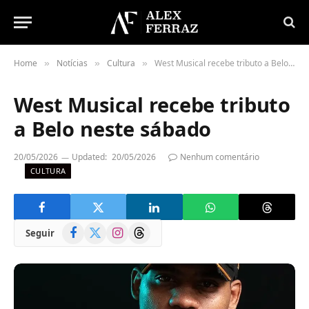
Home
Notícias
Cultura
West Musical recebe tributo a Belo neste sábado
»
»
»
West Musical recebe tributo
a Belo neste sábado
20/05/2026
Updated:
20/05/2026
Nenhum comentário
CULTURA
Facebook
X
Instagram
Threads
Seguir
(Twitter)