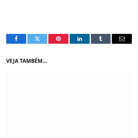
Facebook
Twitter
Pinterest
LinkedIn
Tumblr
Email
VEJA TAMBÉM...