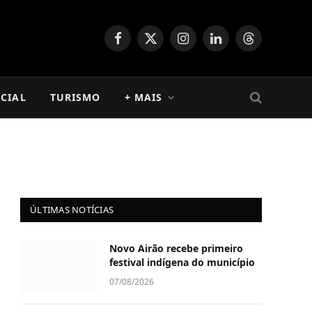
Facebook
X
Instagram
LinkedIn
Threads
(Twitter)
CIAL
TURISMO
+ MAIS
ÚLTIMAS NOTÍCIAS
Novo Airão recebe primeiro
festival indígena do município
07/08/2026