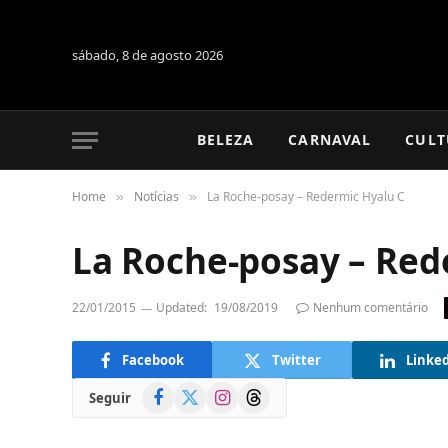
sábado, 8 de agosto 2026
BELEZA
CARNAVAL
CULT
Home
Notícias
La Roche-posay – Redermic Hyalu C
»
»
La Roche-posay – Red
22/01/2015
Updated:
19/08/2019
Nenhum comentário
Facebook
Twitter
Linke
Facebook
X
Instagram
Threads
Seguir
(Twitter)