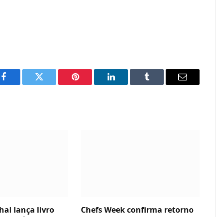
Facebook
Twitter
Pinterest
LinkedIn
Tumblr
Email
al lança livro
Chefs Week confirma retorno