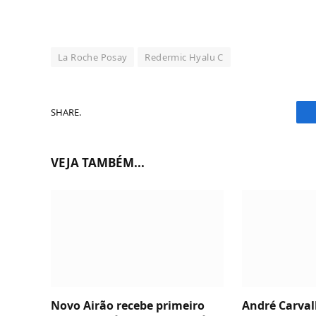
La Roche Posay
Redermic Hyalu C
SHARE.
VEJA TAMBÉM...
Novo Airão recebe primeiro
André Carvalh