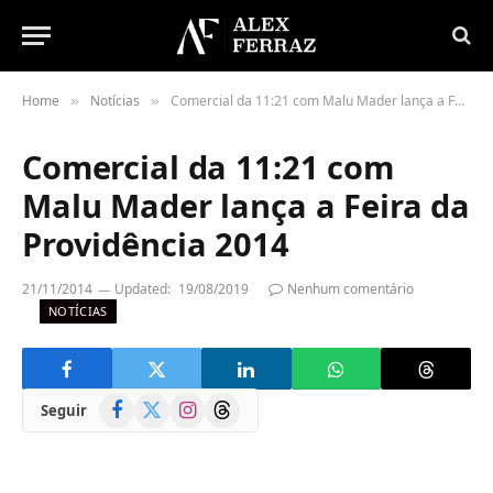
Home
Notícias
Comercial da 11:21 com Malu Mader lança a Feira da Providência 2014
»
»
Comercial da 11:21 com
Malu Mader lança a Feira da
Providência 2014
21/11/2014
Updated:
19/08/2019
Nenhum comentário
NOTÍCIAS
Facebook
X
Instagram
Threads
Seguir
(Twitter)