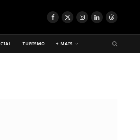
Facebook
X
Instagram
LinkedIn
Threads
(Twitter)
CIAL
TURISMO
+ MAIS