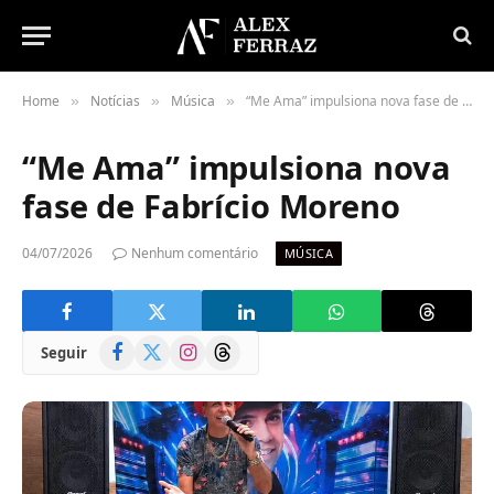
Home
Notícias
Música
“Me Ama” impulsiona nova fase de Fabrício Moreno
»
»
»
“Me Ama” impulsiona nova
fase de Fabrício Moreno
04/07/2026
Nenhum comentário
MÚSICA
Facebook
X
Instagram
Threads
Seguir
(Twitter)