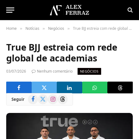
Home
Notícias
Negócios
True BJJ estreia com rede global de academias
»
»
»
True BJJ estreia com rede
global de academias
03/07/2026
Nenhum comentário
NEGÓCIOS
Facebook
X
Instagram
Threads
Seguir
(Twitter)