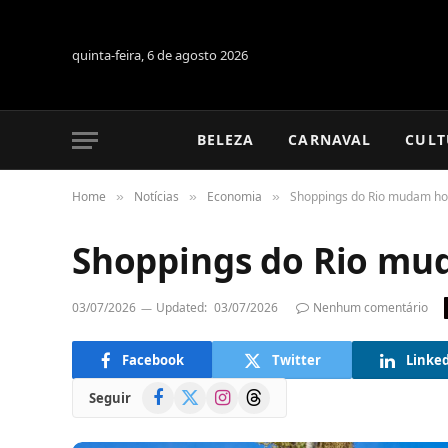
quinta-feira, 6 de agosto 2026
BELEZA
CARNAVAL
CULT
Home
Notícias
Economia
Shoppings do Rio mudam hor
»
»
»
Shoppings do Rio mud
03/07/2026
Updated:
03/07/2026
Nenhum comentário
Facebook
Twitter
Linke
Facebook
X
Instagram
Threads
Seguir
(Twitter)