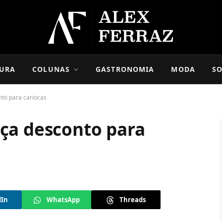
URA
COLUNAS
GASTRONOMIA
MODA
SO
to para cariocas
ça desconto para
dIn
WhatsApp
Threads