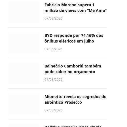
Fabrício Moreno supera 1
milhão de views com “Me Ama”
07/08/2026
BYD responde por 74,16% dos
ônibus elétricos em julho
07/08/2026
Balneário Camboriú também
pode caber no orçamento
07/08/2026
Mionetto revela os segredos do
autêntico Prosecco
07/08/2026