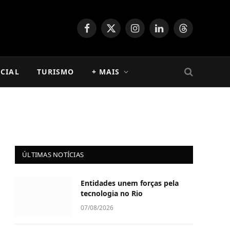
Facebook
X
Instagram
LinkedIn
Threads
(Twitter)
CIAL
TURISMO
+ MAIS
ÚLTIMAS NOTÍCIAS
Entidades unem forças pela
tecnologia no Rio
07/08/2026