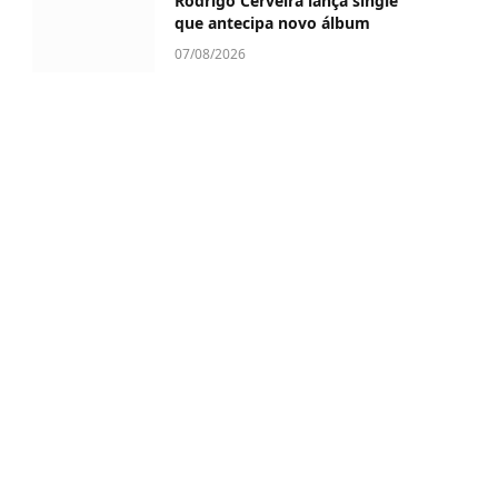
Rodrigo Cerveira lança single
que antecipa novo álbum
07/08/2026