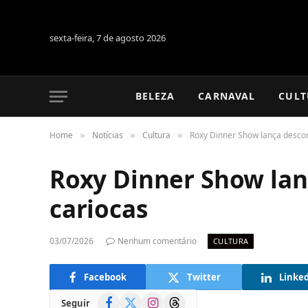
sexta-feira, 7 de agosto 2026
BELEZA
CARNAVAL
CULT
Home
Notícias
Cultura
Roxy Dinner Show lança descon
»
»
»
Roxy Dinner Show lan
cariocas
03/07/2026
Nenhum comentário
CULTURA
Facebook
Twitter
Linke
Facebook
X
Instagram
Threads
Seguir