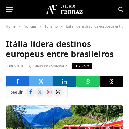
Home
Notícias
Turismo
Itália lidera destinos europeus entre brasileiros
»
»
»
Itália lidera destinos
europeus entre brasileiros
03/07/2026
Nenhum comentário
TURISMO
Facebook
X
Instagram
Threads
Seguir
(Twitter)