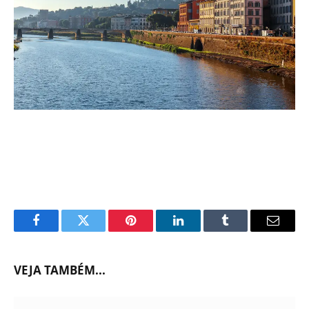
Facebook
Twitter
Pinterest
LinkedIn
Tumblr
Email
VEJA TAMBÉM...