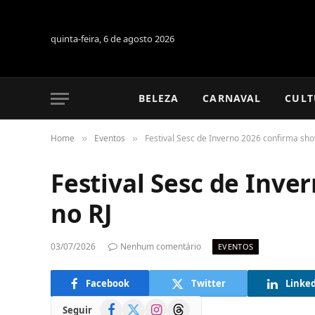
quinta-feira, 6 de agosto 2026
BELEZA
CARNAVAL
CULT
Home
Eventos
Festival Sesc de Inverno 2026 confirma sho
»
»
Festival Sesc de Inve
no RJ
03/07/2026
Nenhum comentário
EVENTOS
Facebook
Twitter
Linke
Facebook
X
Instagram
Threads
Seguir