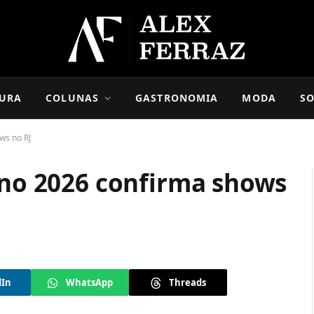
URA
COLUNAS
GASTRONOMIA
MODA
SO
ws no RJ
rno 2026 confirma shows
dIn
WhatsApp
Threads