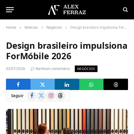
Home
Notícias
Negócios
Design brasileiro impulsiona ForMóbile 2026
»
»
»
Design brasileiro impulsiona
ForMóbile 2026
03/07/2026
Nenhum comentário
NEGÓCIOS
Facebook
X
Instagram
Threads
Seguir
(Twitter)