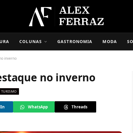
URA
COLUNAS
GASTRONOMIA
MODA
SO
no inverno
destaque no inverno
TURISMO
dIn
WhatsApp
Threads