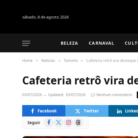
sábado, 8 de agosto 2026
BELEZA
CARNAVAL
CULT
Home
Notícias
Turismo
Cafeteria retrô vira destaque 
»
»
»
Cafeteria retrô vira 
03/07/2026
Updated:
03/07/2026
Nenhum comentário
Facebook
Twitter
Linke
Facebook
X
Instagram
Threads
Seguir
(Twitter)