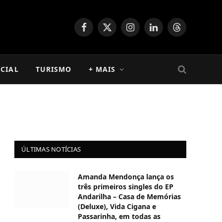
Facebook
X
Instagram
LinkedIn
Threads
(Twitter)
CIAL
TURISMO
+ MAIS
ÚLTIMAS NOTÍCIAS
Amanda Mendonça lança os
três primeiros singles do EP
Andarilha – Casa de Memórias
(Deluxe), Vida Cigana e
Passarinha, em todas as