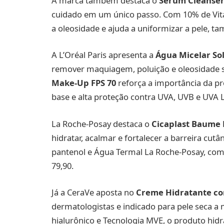
A marca também destaca o
Sérum Cleanser
cuidado em um único passo. Com 10% de Vit
a oleosidade e ajuda a uniformizar a pele, t
A L’Oréal Paris apresenta a
Água Micelar Sol
remover maquiagem, poluição e oleosidade s
Make-Up FPS 70
reforça a importância da pr
base e alta proteção contra UVA, UVB e UVA 
La Roche-Posay destaca o
Cicaplast Baume 
hidratar, acalmar e fortalecer a barreira c
pantenol e Água Termal La Roche-Posay, com 
79,90.
Já a CeraVe aposta no
Creme Hidratante co
dermatologistas e indicado para pele seca a 
hialurônico e Tecnologia MVE, o produto hidr