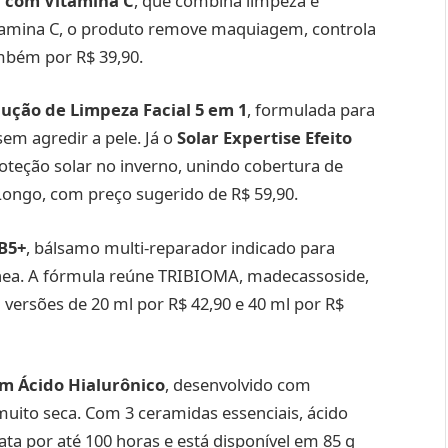
 com Vitamina C
, que combina limpeza e
amina C, o produto remove maquiagem, controla
ambém por R$ 39,90.
ução de Limpeza Facial 5 em 1
, formulada para
em agredir a pele. Já o
Solar Expertise Efeito
oteção solar no inverno, unindo cobertura de
Longo, com preço sugerido de R$ 59,90.
B5+
, bálsamo multi-reparador indicado para
utânea. A fórmula reúne TRIBIOMA, madecassoside,
versões de 20 ml por R$ 42,90 e 40 ml por R$
m Ácido Hialurônico
, desenvolvido com
muito seca. Com 3 ceramidas essenciais, ácido
ata por até 100 horas e está disponível em 85 g