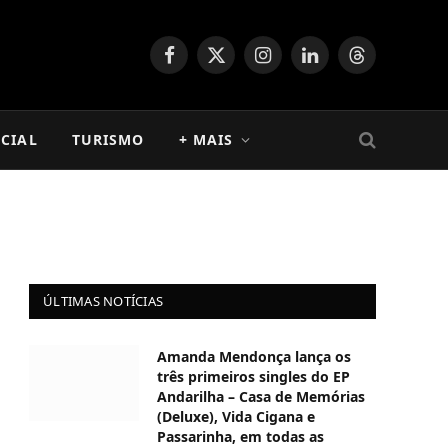
Facebook
X
Instagram
LinkedIn
Threads
(Twitter)
CIAL
TURISMO
+ MAIS
ÚLTIMAS NOTÍCIAS
Amanda Mendonça lança os
três primeiros singles do EP
Andarilha – Casa de Memórias
(Deluxe), Vida Cigana e
Passarinha, em todas as