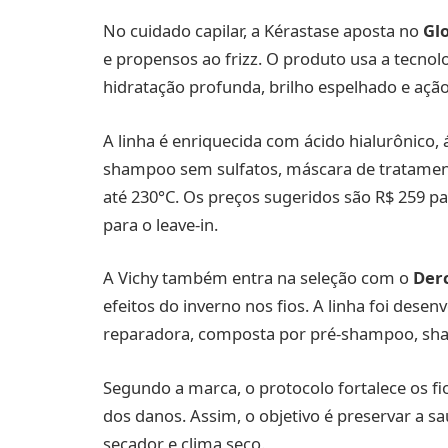
No cuidado capilar, a Kérastase aposta no
Gl
e propensos ao frizz. O produto usa a tecno
hidratação profunda, brilho espelhado e ação 
A linha é enriquecida com ácido hialurônico, á
shampoo sem sulfatos, máscara de tratament
até 230°C. Os preços sugeridos são R$ 259 p
para o leave-in.
A Vichy também entra na seleção com o
Derc
efeitos do inverno nos fios. A linha foi dese
reparadora, composta por pré-shampoo, sha
Segundo a marca, o protocolo fortalece os fi
dos danos. Assim, o objetivo é preservar a 
secador e clima seco.