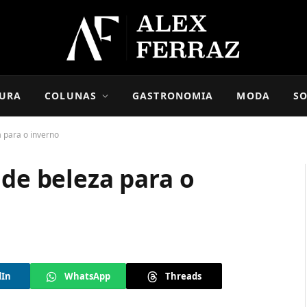
URA
COLUNAS
GASTRONOMIA
MODA
SO
a para o inverno
 de beleza para o
dIn
WhatsApp
Threads