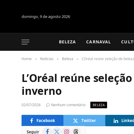
domingo, 9 de agosto 2026
BELEZA
CARNAVAL
CULT
Home
Notícias
Beleza
L’Oréal reúne seleção de belez
»
»
»
L’Oréal reúne seleção
inverno
02/07/2026
Nenhum comentário
BELEZA
Facebook
Twitter
Linke
Facebook
X
Instagram
Threads
Seguir