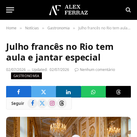
Home
Notícias
Gastronomia
Julho francês no Rio tem aula e jantar especial
»
»
»
Julho francês no Rio tem
aula e jantar especial
02/07/2026
Updated:
02/07/2026
Nenhum comentário
GASTRONOMIA
Facebook
X
Instagram
Threads
Seguir
(Twitter)