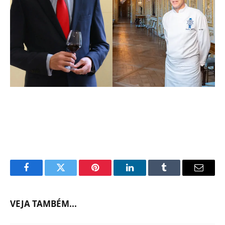
Facebook
Twitter
Pinterest
LinkedIn
Tumblr
Email
VEJA TAMBÉM...