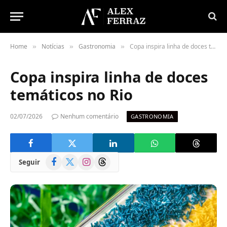
Home
Notícias
Gastronomia
Copa inspira linha de doces temáticos no Rio
»
»
»
Copa inspira linha de doces
temáticos no Rio
02/07/2026
Nenhum comentário
GASTRONOMIA
Facebook
X
Instagram
Threads
Seguir
(Twitter)