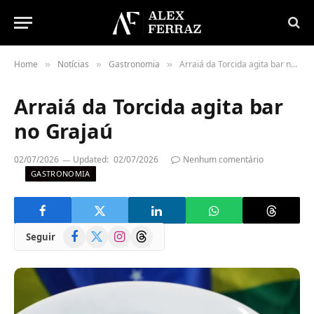
Home
Notícias
Gastronomia
Arraiá da Torcida agita bar no Grajaú
»
»
»
Arraiá da Torcida agita bar
no Grajaú
02/07/2026
Updated:
02/07/2026
Nenhum comentário
GASTRONOMIA
Facebook
X
Instagram
Threads
Seguir
(Twitter)