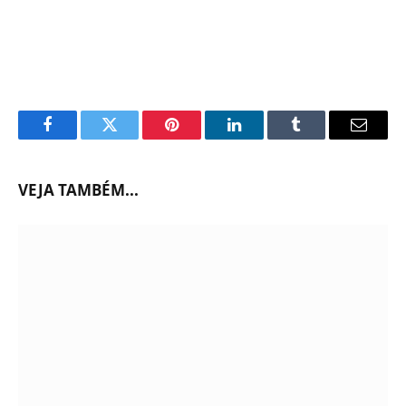
Facebook
Twitter
Pinterest
LinkedIn
Tumblr
Email
VEJA TAMBÉM...