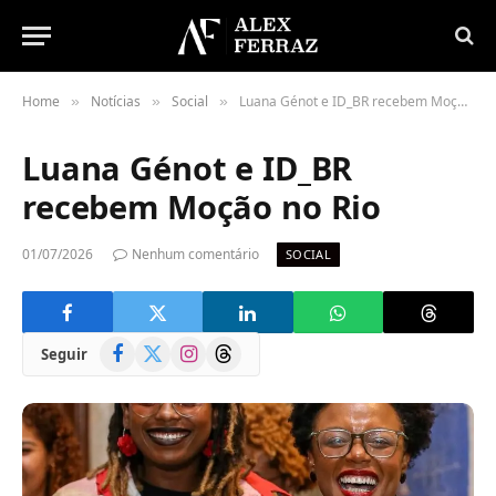
Home
Notícias
Social
Luana Génot e ID_BR recebem Moção no Rio
»
»
»
Luana Génot e ID_BR
recebem Moção no Rio
01/07/2026
Nenhum comentário
SOCIAL
Facebook
X
Instagram
Threads
Seguir
(Twitter)