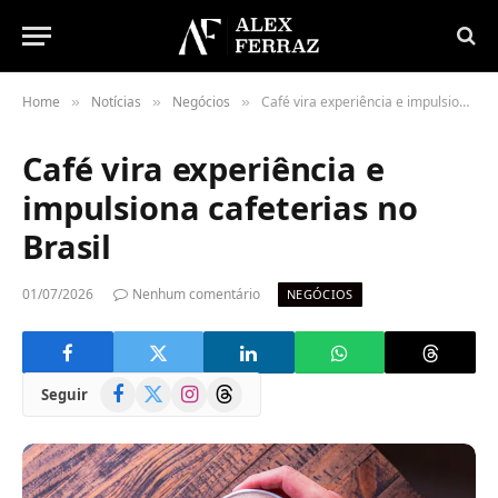
Home
Notícias
Negócios
Café vira experiência e impulsiona cafeterias no Brasil
»
»
»
Café vira experiência e
impulsiona cafeterias no
Brasil
01/07/2026
Nenhum comentário
NEGÓCIOS
Facebook
X
Instagram
Threads
Seguir
(Twitter)