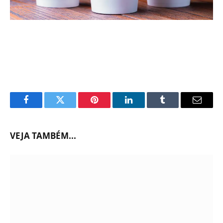
Facebook
Twitter
Pinterest
LinkedIn
Tumblr
Email
VEJA TAMBÉM...