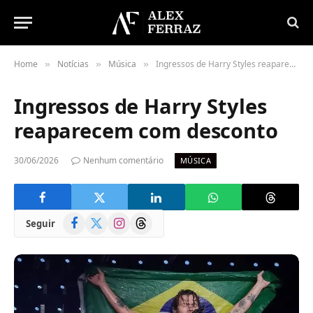
Home
Notícias
Música
Ingressos de Harry Styles reaparecem com desconto
»
»
»
Ingressos de Harry Styles
reaparecem com desconto
30/06/2026
Nenhum comentário
MÚSICA
Facebook
X
Instagram
Threads
Seguir
(Twitter)