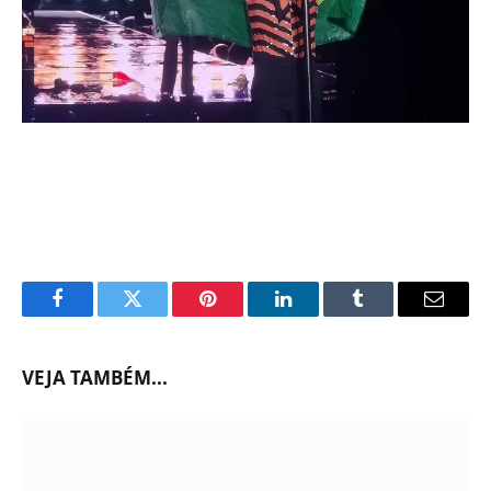
Facebook
Twitter
Pinterest
LinkedIn
Tumblr
Email
VEJA TAMBÉM...