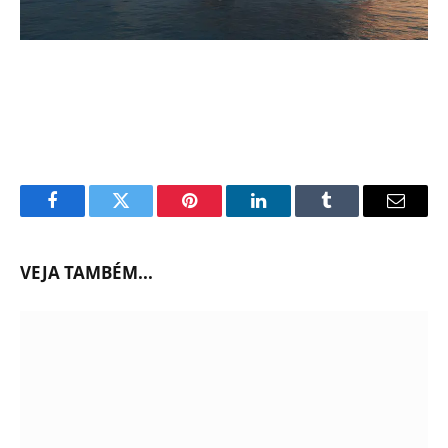
Facebook
Twitter
Pinterest
LinkedIn
Tumblr
Email
VEJA TAMBÉM...