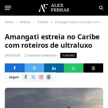
Home
Notícias
Turismo
Amangati estreia no Caribe com roteiros de ultraluxo
»
»
»
Amangati estreia no Caribe
com roteiros de ultraluxo
29/06/2026
Nenhum comentário
TURISMO
Facebook
X
Instagram
Threads
Seguir
(Twitter)