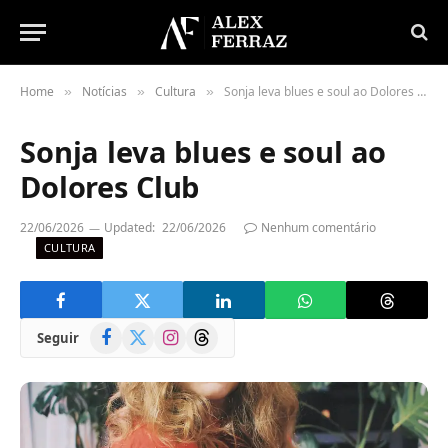
Home
Notícias
Cultura
Sonja leva blues e soul ao Dolores Club
»
»
»
Sonja leva blues e soul ao
Dolores Club
22/06/2026
Updated:
22/06/2026
Nenhum comentário
CULTURA
Facebook
X
Instagram
Threads
Seguir
(Twitter)