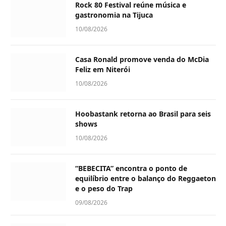
Rock 80 Festival reúne música e
gastronomia na Tijuca
10/08/2026
Casa Ronald promove venda do McDia
Feliz em Niterói
10/08/2026
Hoobastank retorna ao Brasil para seis
shows
10/08/2026
“BEBECITA” encontra o ponto de
equilíbrio entre o balanço do Reggaeton
e o peso do Trap
09/08/2026