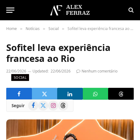
Home
Notícias
Social
Sofitel leva experiência francesa ao Rio
»
»
»
Sofitel leva experiência
francesa ao Rio
22/06/2026
Updated:
22/06/2026
Nenhum comentário
SOCIAL
Facebook
X
Instagram
Threads
Seguir
(Twitter)