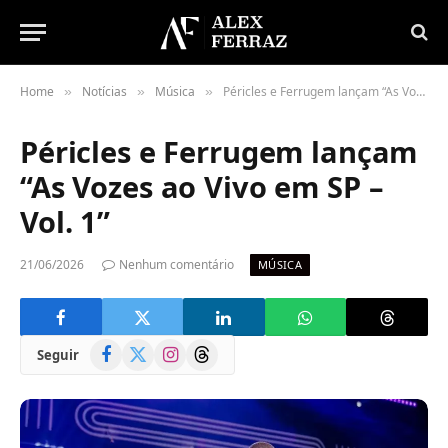
Home
Notícias
Música
Péricles e Ferrugem lançam “As Vozes ao Vivo em SP – Vol. 1”
»
»
»
Péricles e Ferrugem lançam
“As Vozes ao Vivo em SP –
Vol. 1”
21/06/2026
Nenhum comentário
MÚSICA
Facebook
X
Instagram
Threads
Seguir
(Twitter)