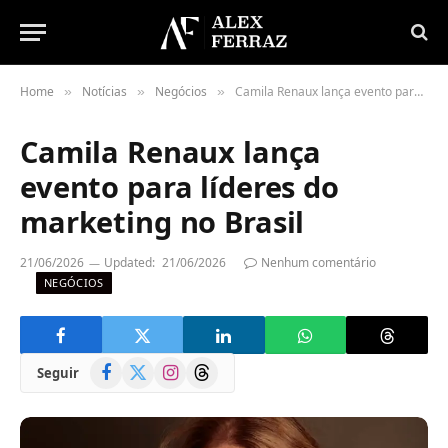
Home
Notícias
Negócios
Camila Renaux lança evento para líderes do marketing no Brasil
»
»
»
Camila Renaux lança
evento para líderes do
marketing no Brasil
21/06/2026
Updated:
21/06/2026
Nenhum comentário
NEGÓCIOS
Facebook
X
Instagram
Threads
Seguir
(Twitter)