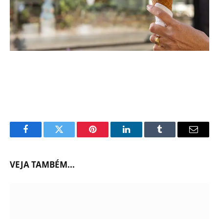
Facebook
Twitter
Pinterest
LinkedIn
Tumblr
Email
VEJA TAMBÉM...