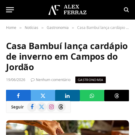
Home
Notícias
Gastronomia
Casa Bambuí lança cardápio de inverno em Campos do Jordão
»
»
»
Casa Bambuí lança cardápio
de inverno em Campos do
Jordão
19/06/2026
Nenhum comentário
GASTRONOMIA
Facebook
X
Instagram
Threads
Seguir
(Twitter)