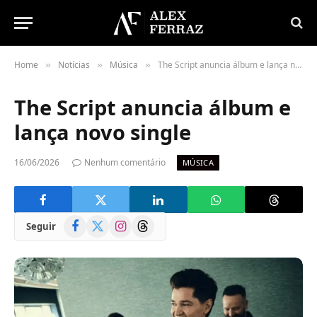
Home
Notícias
Música
The Script anuncia álbum e lança novo single
»
»
»
The Script anuncia álbum e
lança novo single
16/06/2026
Nenhum comentário
MÚSICA
Facebook
X
Instagram
Threads
Seguir
(Twitter)