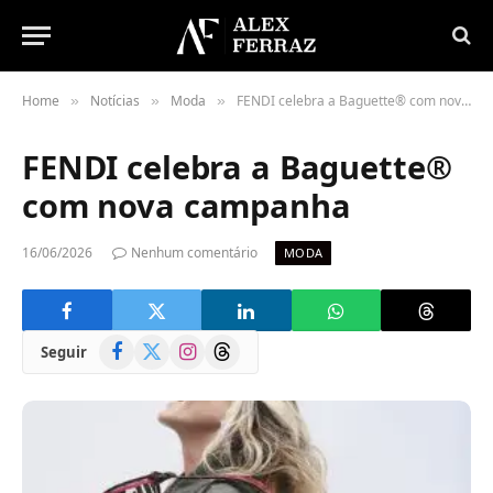
Home
Notícias
Moda
FENDI celebra a Baguette® com nova campanha
»
»
»
FENDI celebra a Baguette®
com nova campanha
16/06/2026
Nenhum comentário
MODA
Facebook
X
Instagram
Threads
Seguir
(Twitter)