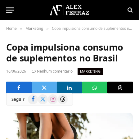
Home
Marketing
Copa impulsiona consumo de suplementos no Brasil
»
»
Copa impulsiona consumo
de suplementos no Brasil
16/06/2026
Nenhum comentário
MARKETING
Facebook
X
Instagram
Threads
Seguir
(Twitter)